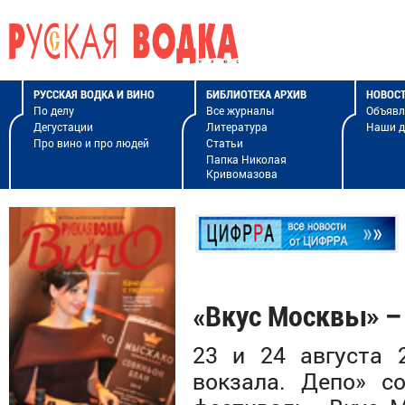
РУССКАЯ ВОДКА И ВИНО
БИБЛИОТЕКА АРХИВ
НОВОС
По делу
Все журналы
Объявл
Дегустации
Литература
Наши 
Про вино и про людей
Статьи
Папка Николая
Кривомазова
«Вкус Москвы» –
23 и 24 августа 
вокзала. Депо» с