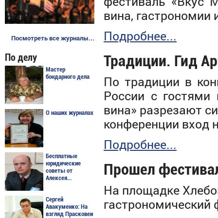
фестиваль «Вкус М
вина, гастрономии
Подробнее...
Посмотреть все журналы...
По делу
Традиции. Гид А
Мастер
бондарного дела
П
о традиции в кон
России
с гостями 
вина
»
разрезают си
О наших журналах
конференции вход н
Подробнее...
Бесплатные
юридические
Прошел фестивал
советы от
Алексея...
На площадке Хлебоз
Сергей
гастрономический 
Авакуменко: На
взгляд Прасковеи