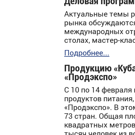
Деловая програ
Актуальные темы р
рынка обсуждаются
международных отр
столах, мастер-кла
Подробнее...
Продукцию «Куба
«Продэкспо»
С 10 по 14 феврал
продуктов питания,
«
Прод
э
кспо
». В эт
73 стран. Общая пл
квадратных метров
тысяч человек из в