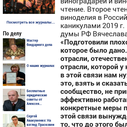
виноградарей и вин
чтение. Второе чте
виноделия в Росси
Посмотреть все журналы...
каникулами 2019 г.
думы РФ
Вячеслава
По делу
«Подготовили плохо
Мастер
бондарного дела
которое было дано
отрасли, отечестве
отрасли, которой у 
О наших журналах
в этой связи нам н
это, взять и сказат
сообщество, не при
Бесплатные
юридические
эффективно работа
советы от
Алексея...
конкретные меры п
этой связи вынужде
Сергей
Авакуменко: На
то, что до этого б
взгляд Прасковеи