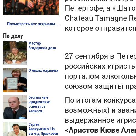
Петергофе, а «Шато
Chateau Tamagne Re
Посмотреть все журналы...
которое отправится
По делу
Мастер
бондарного дела
27 сентября в Пете
российских игрист
О наших журналах
порталом алкогольн
союзом защиты пра
По итогам конкурса
Бесплатные
юридические
советы от
возможных) и зван
Алексея...
выдержанное игри
Сергей
«Аристов Кюве Алек
Авакуменко: На
взгляд Прасковеи