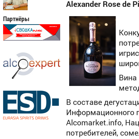
Alexander Rose de P
Партнёры
Конк
потр
игрис
широ
Вина
мето
В составе дегуста
Информационного п
Alcomarket.info, Н
потребителей, соме