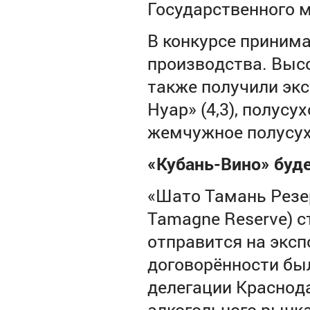
Государственного м
В конкурсе принима
производства. Выс
также получили экс
Нуар» (4,3), полусу
жемчужное полусух
«Кубань-Вино» буд
«Шато Тамань Резер
Tamagne Reserve) с
отправится на экс
договорённости был
делегации Краснода
алкогольного рынка