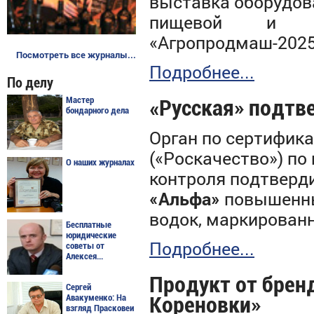
выставка оборудова
пищевой и пе
«Агропродмаш-2025
Посмотреть все журналы...
Подробнее...
По делу
Мастер
«Русская» подтве
бондарного дела
Орган по сертифик
(«Роскачество») по
О наших журналах
контроля подтверд
«Альфа»
повышенны
водок, маркирован
Бесплатные
юридические
Подробнее...
советы от
Алексея...
Продукт от брен
Сергей
Кореновки»
Авакуменко: На
взгляд Прасковеи