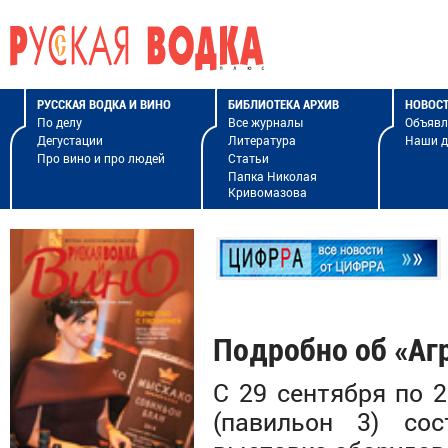
РУССКАЯ ВОДКА И ВИНО
БИБЛИОТЕКА АРХИВ
НОВОС
По делу
Все журналы
Объявл
Дегустации
Литература
Наши 
Про вино и про людей
Статьи
Папка Николая
Кривомазова
Подробно об «А
С 29 сентября по 
(павильон 3) со