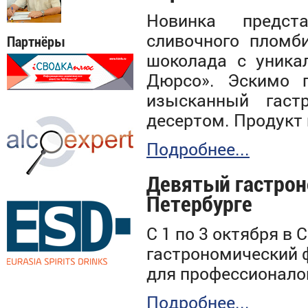
Новинка предст
сливочного пломби
Партнёры
шоколада с уника
Дюрсо». Эскимо п
изысканный гас
десертом. Продукт 
Подробнее...
Девятый гастрон
Петербурге
С 1 по 3 октября в
гастрономический
для профессионало
Подробнее...