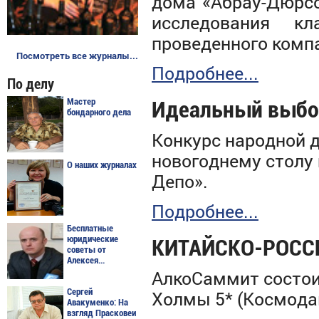
дома «Абрау-Дюрсо
исследования кл
проведенного комп
Посмотреть все журналы...
Подробнее...
По делу
Мастер
Идеальный выбор
бондарного дела
Конкурс народной 
новогоднему столу 
О наших журналах
Депо».
Подробнее...
Бесплатные
юридические
КИТАЙСКО-РОСС
советы от
Алексея...
АлкоСаммит состоит
Сергей
Холмы 5* (Космодами
Авакуменко: На
взгляд Прасковеи