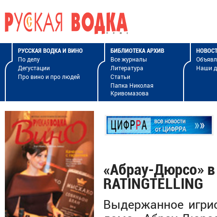
РУССКАЯ ВОДКА И ВИНО
БИБЛИОТЕКА АРХИВ
НОВОС
По делу
Все журналы
Объявл
Дегустации
Литература
Наши 
Про вино и про людей
Статьи
Папка Николая
Кривомазова
«Абрау-Дюрсо» в
RATINGTELLING
Выдержанное игрис