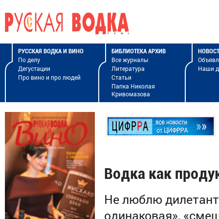
РУССКАЯ ВОДКА И ВИНО
БИБЛИОТЕКА АРХИВ
НОВОС
По делу
Все журналы
Объявл
Дегустации
Литература
Наши 
Про вино и про людей
Статьи
Папка Николая
Кривомазова
Водка как проду
Не люблю дилетант
одинаковая», «смеш