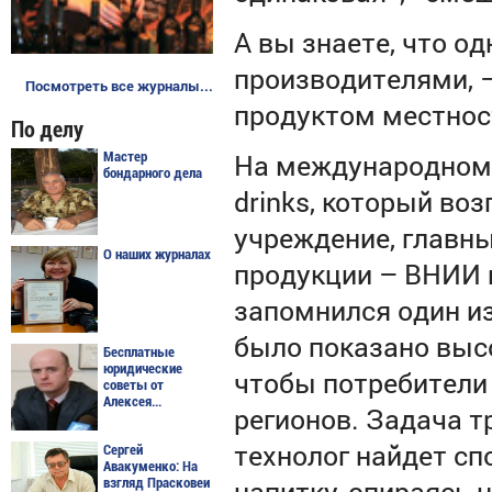
А вы знаете, что од
производителями, –
Посмотреть все журналы...
продуктом местнос
По делу
На международном
Мастер
бондарного дела
drinks
, который во
учреждение, главны
О наших журналах
продукции – ВНИИ 
запомнился один и
было показано высо
Бесплатные
юридические
чтобы потребители
советы от
Алексея...
регионов. Задача т
технолог найдет с
Сергей
Авакуменко: На
напитку, опираясь 
взгляд Прасковеи