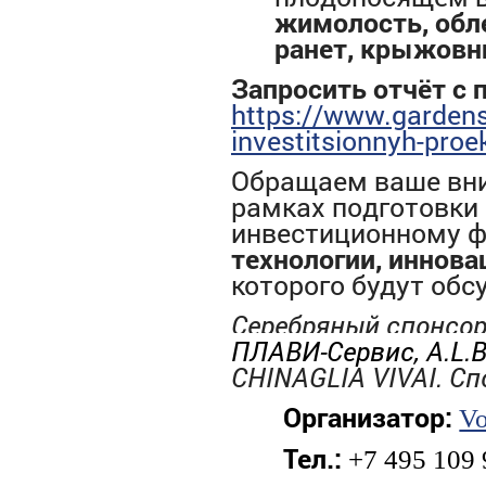
жимолость, обле
ранет, крыжовни
Запросить отчёт с
https://www.gardens
investitsionnyh-proe
Обращаем ваше вни
рамках подготовки
инвестиционному 
технологии, иннова
которого будут обс
Серебряный спонсор
ПЛАВИ-Сервис,
A
.
L
.
CHINAGLIA
VIVAI
. С
Организатор:
Vo
Тел.:
+7 495 109 