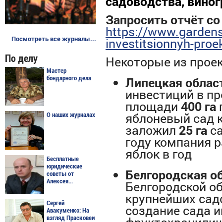
садоводства, виног
Запросить отчёт со
https://www.gardens
Посмотреть все журналы...
investitsionnyh-proe
По делу
Некоторые из проек
Мастер
Липецкая област
бондарного дела
инвестиций в пр
площади
400 га
яблоневый сад к
О наших журналах
заложил
25 га
са
году компания 
яблок в год
Бесплатные
юридические
Белгородская об
советы от
Алексея...
Белгородской об
крупнейших сад
Сергей
создание сада и
Авакуменко: На
взгляд Прасковеи