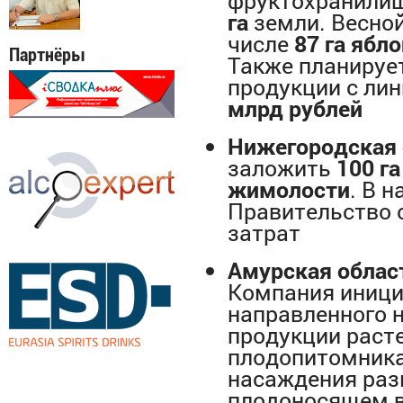
фруктохранилищ
га
земли. Весно
числе
87 га ябл
Партнёры
Также планируе
продукции с ли
млрд рублей
Нижегородская о
заложить
100 г
жимолости
. В 
Правительство 
затрат
Амурская облас
Компания иници
направленного н
продукции расте
плодопитомник
насаждения ра
плодоносящем 