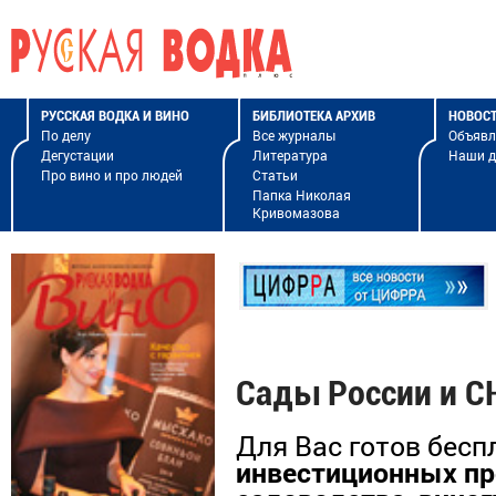
РУССКАЯ ВОДКА И ВИНО
БИБЛИОТЕКА АРХИВ
НОВОС
По делу
Все журналы
Объявл
Дегустации
Литература
Наши 
Про вино и про людей
Статьи
Папка Николая
Кривомазова
Сады России и С
Для Вас готов бесп
инвестиционных пр