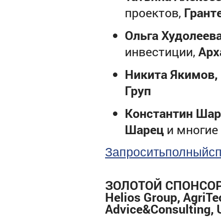
проектов,
Грант
Ольга Худолеев
инвестиции,
Арх
Никита Якимов
,
Груп
Константин Ша
Шарец
и многие
Запросить
полный
с
ЗОЛОТОЙ СПОНСОР
Helios Group
,
AgriTe
Advice
&
Consulting
,
U