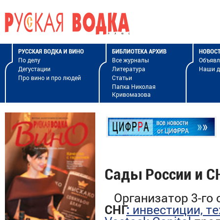
РУССКАЯ ВОДКА И ВИНО
БИБЛИОТЕКА АРХИВ
НОВОС
По делу
Все журналы
Объявл
Дегустации
Литература
Наши 
Про вино и про людей
Статьи
Папка Николая
Кривомазова
Сады России и С
Организатор
3-го
СНГ
:
инвестиции, те