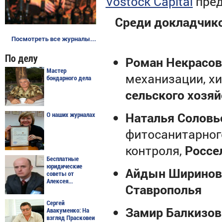
Vostock Capital
пре
Среди докладчико
Посмотреть все журналы...
По делу
Роман Некрасов
Мастер
механизации, х
бондарного дела
сельского хозя
Наталья Соловь
О наших журналах
фитосанитарног
контроля,
Россе
Бесплатные
юридические
Айдын Ширинов
советы от
Алексея...
Ставрополья
Сергей
Замир Балкизов
Авакуменко: На
взгляд Прасковеи