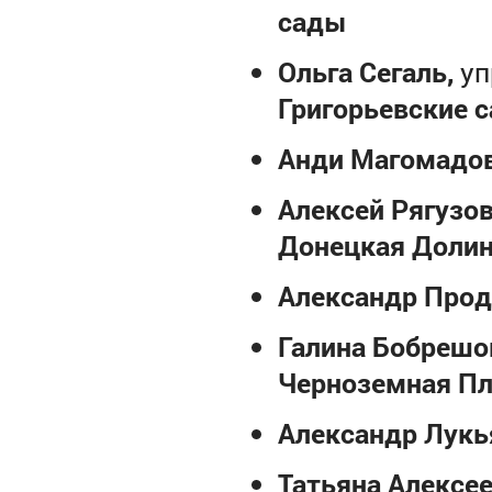
сады
Ольга Сегаль
,
у
п
Григорьевские 
Анди Магомадо
Алексей Рягузо
Донецкая Доли
Александр Прод
Галина Бобрешо
Черноземная Пл
Александр Лукь
Татьяна Алексе