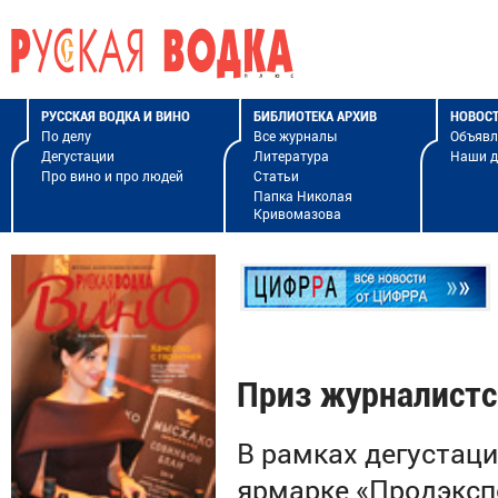
РУССКАЯ ВОДКА И ВИНО
БИБЛИОТЕКА АРХИВ
НОВОС
По делу
Все журналы
Объявл
Дегустации
Литература
Наши 
Про вино и про людей
Статьи
Папка Николая
Кривомазова
Приз журналистс
В рамках дегустац
ярмарке «Продэксп