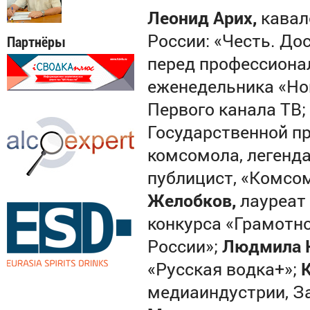
Леонид Арих,
кавал
России: «Честь. До
Партнёры
перед профессиона
еженедельника «Но
Первого канала ТВ;
Государственной пр
комсомола, легенда
публицист, «Комсо
Желобков,
лауреат
конкурса «Грамотно
России»;
Людмила 
«Русская водка+»;
медиаиндустрии, З