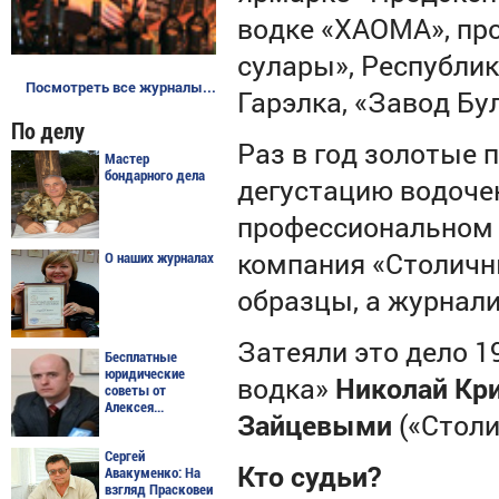
водке «ХАОМА», пр
сулары», Республи
Посмотреть все журналы...
Гарэлка, «Завод Бу
По делу
Раз в год золотые 
Мастер
бондарного дела
дегустацию водочек
профессиональном к
компания «Столичн
О наших журналах
образцы, а журнал
Затеяли это дело 1
Бесплатные
юридические
водка»
Николай Кр
советы от
Алексея...
Зайцевыми
(«Столи
Сергей
Кто судьи?
Авакуменко: На
взгляд Прасковеи