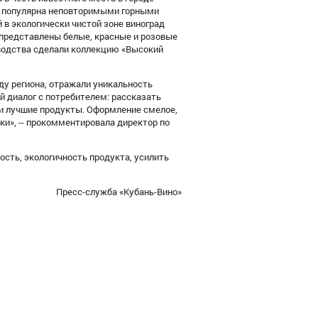
ть популярна неповторимыми горными
 экологически чистой зоне виноград
 представлены белые, красные и розовые
зводства сделали коллекцию «Высокий
ду региона, отражали уникальность
й диалог с потребителем: рассказать
ои лучшие продукты. Оформление смелое,
ки», -- прокомментировала директор по
сть, экологичность продукта, усилить
Пресс-служба «Кубань-Вино»