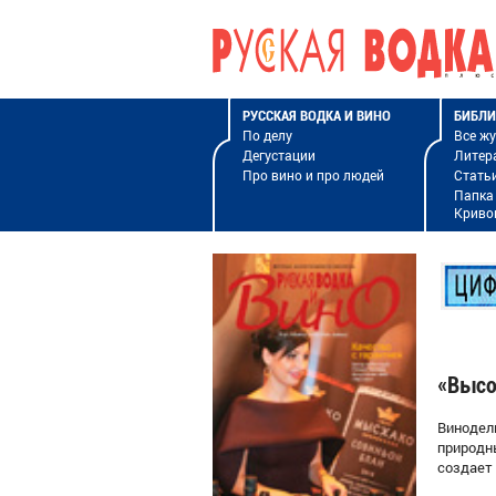
РУССКАЯ ВОДКА И ВИНО
БИБЛИ
По делу
Все ж
Дегустации
Литер
Про вино и про людей
Стать
Папка
Криво
«Высо
Винодел
природны
создает