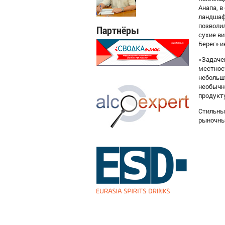
Анапа, 
ландшаф
позволи
Партнёры
сухие в
Берег» и
«Задаче
местност
небольш
необычно
продукт
Стильны
рыночны