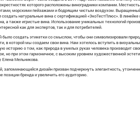
в окрестностях которого расположены виноградники компании. Местнос
тами, морскими пейзажами и бодрящим чистым воздухом. Выращенный в
л создать натуральные вина с сертификацией «ЭкоТестПлюс». В линейке
ина, а также игристые вина. Использование уникальных технологий прои
нтересной как для экспертов, так и для потребителей.
й было создать этикетки со смыслом, чтобы они символизировали приро
и, в которой мы создаем свои вина. Нам хотелось вступить в визуальны
ую историю о том, как природа в умелых руках человека производит св
е, но при этом гармоничное, с высоким уровнем художественной эстети
у Елена Мельникова.
й, запоминающийся дизайн призван подчеркнуть элегантность, утонченно
е позиции бренда и увеличить его аудиторию.