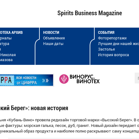
Spirits Business Magazine
ОТЕКА АРХИВ
НОВОСТИ
СОБЫТИЯ
урналы
Объявления
Фоторепортажи
атура
Наши даты
Лучшие дни нашей жи
и
Застолье
 Николая
История вопроса
мазова
кий Берег»: новая история
ьня «Кубань-Вино» провела редизайн торговой марки «Высокий Берег». В
е фактуры: морская галька, песок, дуб, гранит. Новый дизайн передает
 уникальный образ продукта и наиболее полно раскрывают саму концепц