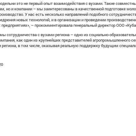
нодельни это не первый опыт взаимодействия с вузами. Такие совместн
ам, но и компании – мы заинтересованы в качественной подготовке мол
роизводство. У нас есть несколько направлений подобного сотрудничества
едрения новых технологий, и в организации и проведении производстве
х предприятиях», – прокомментировала генеральный директор ООО «Куба
мы сотрудничества с вузами региона – одно из социально-образователь
Компания, как один из крупнейших представителей агропромышленного се
и региона, в том числе, оказывая реальную поддержку будущим специал
20