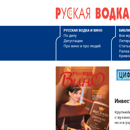
РУССКАЯ ВОДКА И ВИНО
БИБЛИ
По делу
Все ж
Дегустации
Литер
Про вино и про людей
Стать
Папка
Криво
Инвес
Крупней
с вузам
но и в у