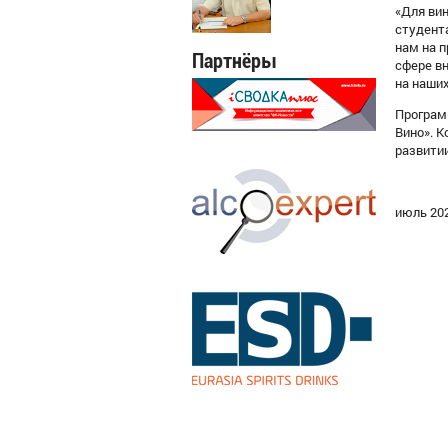
«Для ви
студент
нам на п
Партнёры
сфере вн
на наши
Програм
Вино». 
развити
июль 20