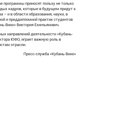
ые программы приносят пользу не только
одых кадров, которые в будущем придут к
 – и в области образования, науки, в
нной и преддипломной практик студентов
нь-Вино» Виктория Емельянович.
ных направлений деятельности «Кубань-
ктора ЮФО, играет важную роль в
истам отрасли.
Пресс-служба «Кубань-Вино»