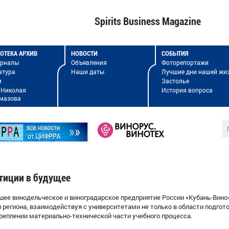
Spirits Business Magazine
ОТЕКА АРХИВ
НОВОСТИ
СОБЫТИЯ
урналы
Объявления
Фоторепортажи
атура
Наши даты
Лучшие дни нашей жи
и
Застолье
 Николая
История вопроса
мазова
тиции в будущее
шее винодельческое и виноградарское предприятие России «Кубань-Вино
и региона, взаимодействуя с университетами не только в области подго
креплении материально-технической части учебного процесса.