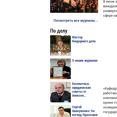
В июне э
винодел
универс
сфере на
Посмотреть все журналы...
По делу
Мастер
бондарного дела
О наших журналах
Бесплатные
юридические
«Кафедр
советы от
работают
Алексея...
компани
кроме т
оснащен
Сергей
Авакуменко: На
государ
взгляд Прасковеи