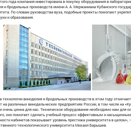
того года компания инвестировала в покупку оборудования в лаборатор
ия и бродильных производств имени А. А. Мержаниана Кубанского госуда
итета. По словам руководства вуза, подобные проекты помогают укрепи
уки и образования.
а технологии виноделия и бродильных производств в этом году отмечает
 на различных винодельческих предприятиях России, в том числе на «К
и очень ценна для нас. Техническое оборудование необходимо нам для 
ого, оно помогает сделать учебный процесс эффективным и насыщенным
ности кабинетов показывает уровень престижа университета в целом», –
ственного технологического университета Михаил Барышев.