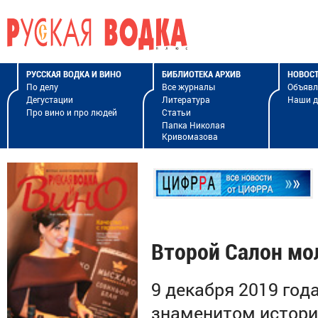
РУССКАЯ ВОДКА И ВИНО
БИБЛИОТЕКА АРХИВ
НОВОС
По делу
Все журналы
Объявл
Дегустации
Литература
Наши 
Про вино и про людей
Статьи
Папка Николая
Кривомазова
Второй Салон мо
9 декабря 2019 год
знаменитом истори