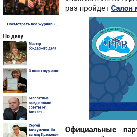
раз пройдет
Салон 
Посмотреть все журналы...
По делу
Мастер
бондарного дела
О наших журналах
Бесплатные
юридические
советы от
Алексея...
Сергей
Официальные пар
Авакуменко: На
взгляд Прасковеи