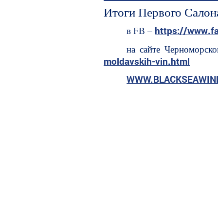
Итоги Первого Салон
https
://
www
.
f
в FB –
на сайте Черноморск
moldavskih-vin.html
WWW.BLACKSEAWIN