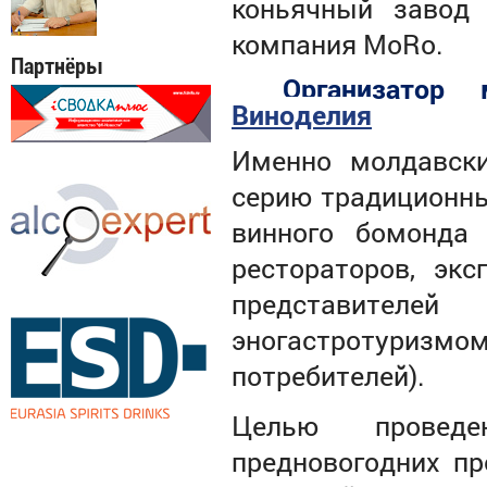
коньячный завод 
компания
M
о
R
о.
Партнёры
Организатор
Виноделия
Именно молдавск
серию традиционны
винного бомонда 
рестораторов, эк
представител
эногастротуризмом
потребителей).
Целью проведе
предновогодних п