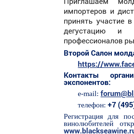
Приглашаем молд
импортеров и дист
принять участие в
дегустацию и 
профессионалов ры
Второй Салон молд
https://www.fa
Контакты орган
экспонентов:
forum@bl
e-mail:
+7 (495
телефон:
Регистрация для по
винолюбителей
отк
www
.
blackseawine
.
r