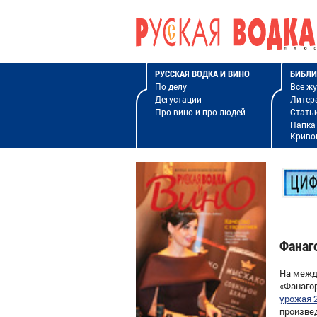
РУССКАЯ ВОДКА И ВИНО
БИБЛИ
По делу
Все ж
Дегустации
Литер
Про вино и про людей
Стать
Папка
Криво
Фанаг
На межд
«Фанаго
урожая 2
произве