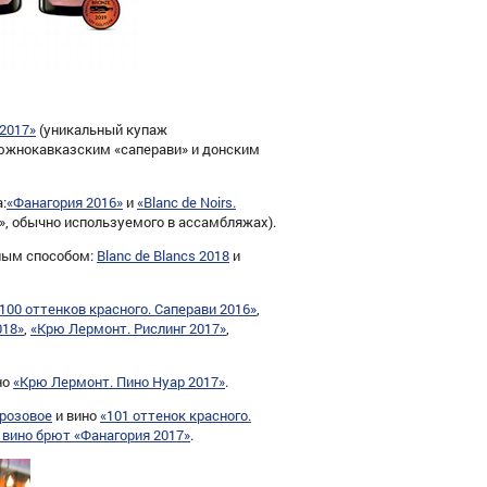
2017»
(уникальный купаж
 южнокавказским «саперави» и донским
:
«Фанагория 2016»
и
«Blanc de Noirs.
», обычно используемого в ассамбляжах).
рным способом:
Blanc de Blancs 2018
и
100 оттенков красного. Саперави 2016»
,
018»
,
«Крю Лермонт. Рислинг 2017»
,
но
«Крю Лермонт. Пино Нуар 2017»
.
 розовое
и вино
«101 оттенок красного.
 вино брют «Фанагория 2017»
.