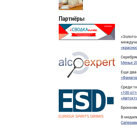
Партнёры
«Золото
междуна
«красно
Серебря
Менье 2
Еще два
«Фанаго
Среди т
«100 отт
«Автохто
Бронзов
В медал
Саперав