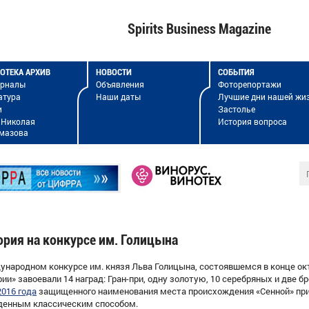
Spirits Business Magazine
ОТЕКА АРХИВ
НОВОСТИ
СОБЫТИЯ
урналы
Объявления
Фоторепортажи
атура
Наши даты
Лучшие дни нашей жи
и
Застолье
 Николая
История вопроса
мазова
ория на конкурсе им. Голицына
ународном конкурсе им. князя Льва Голицына, состоявшемся в конце ок
рии» завоевали
14 наград:
Гран-при,
одну
золотую, 10 серебряных и
две
бр
016 года
защищенного наименования места происхождения «Сенной» пр
денным классическим способом.