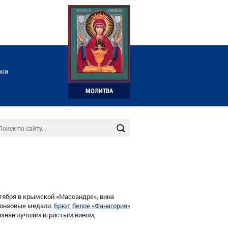
зни
МОЛИТВА
тября в крымской «Массандре», вина
онзовые медали.
Брют белое «Фанагория»
изнан лучшим игристым вином,