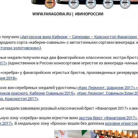
» получило
«Авторское вино Каберне – Саперави – Красностоп Фанагории 
родного сорта «каберне-совиньон» с автохтонными сортами винограда:
стопом золотовским»
).
ные медали получили еще два фанагорийских классических экстра-брюта
017»
(единственное в России моносортовое игристое из винограда «менье
 «серебра» у фанагорийских игристых брютов, произведенных резервуа
рия 2018»
.
ихих вин серебряных медалей удостоены:
«Крю Лермонт. Шардоне 2017»
,
«
енков красного. Каберне Совиньон 2015»
,
«Крю Лермонт. Совиньон Блан 2
н. Красностоп 2017»
.
ые медали завоевали розовый классический брют «Фанагория 2017» и ви
ьную зону «серебра» вошли игристое вино
экстра-брют «Фанагория 2017»
и 2017»
. В медальную зону «бронза» вошли без диплома
розовое игристое