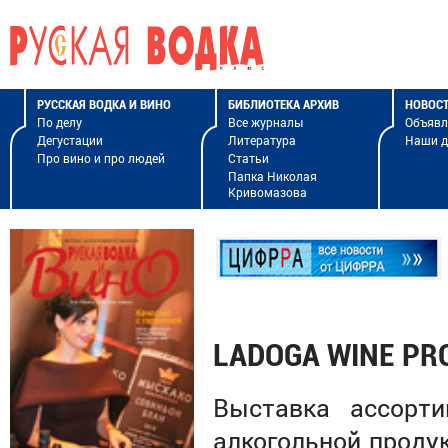
РУССКАЯ ВОДКА И ВИНО
БИБЛИОТЕКА АРХИВ
НОВОС
По делу
Все журналы
Объявл
Дегустации
Литература
Наши 
Про вино и про людей
Статьи
Папка Николая
Кривомазова
LADOGA WINE PR
Выставка ассорт
алкогольной проду