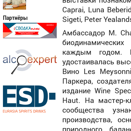
Caprai, Luna Beberid
Sigeti, Peter Yealand
Партнёры
Амбассадор M. Cha
биодинамических 
каждым годом. П
удостаивалась выс
Вино Les Meysonn
Паркера, создате
издание Wine Spect
Haut. На мастер-к
сообщества узна
производства, ос
природного бала