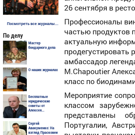
26 сентября в рест
Профессионалы вин
Посмотреть все журналы...
частью продуктов п
По делу
актуальную информ
Мастер
бондарного дела
продегустировать р
амбассадор легенд
M.Chapoutier Алекс
О наших журналах
класс по биодинам
Мероприятие сопро
Бесплатные
юридические
классом зарубежн
советы от
Алексея...
представлены об
Португалии, Австр
Сергей
Авакуменко: На
выставки познаком
взгляд Прасковеи