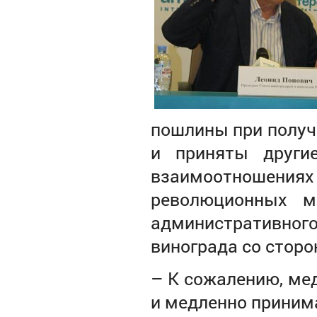
пошлины при получе
и приняты друг
взаимоотношен
революционных м
административног
винограда со сторо
–
К сожалению, ме
и медленно принима