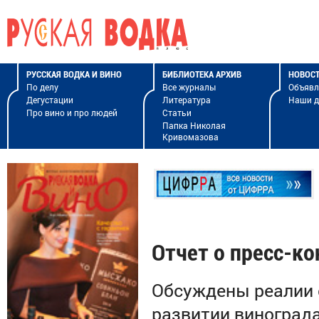
РУССКАЯ ВОДКА И ВИНО
БИБЛИОТЕКА АРХИВ
НОВОС
По делу
Все журналы
Объявл
Дегустации
Литература
Наши 
Про вино и про людей
Статьи
Папка Николая
Кривомазова
Отчет о пресс-к
Обсуждены реалии с
развитии винограда