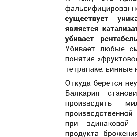
фальсифицирова
существует уник
является катализ
убивает рентабел
Убивает любые см
понятия «фруктово
тетрапаке, винные 
Откуда берется не
Балкария станов
производить м
производственной
при одинаковой 
продукта брожени