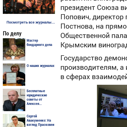
президент Союза в
Попович, директор 
Посмотреть все журналы...
Постнова, на прям
По делу
Общественной пал
Мастер
Крымским виноград
бондарного дела
Государство демон
производителям, а
О наших журналах
в сферах взаимоде
Бесплатные
юридические
советы от
Алексея...
Сергей
Авакуменко: На
взгляд Прасковеи