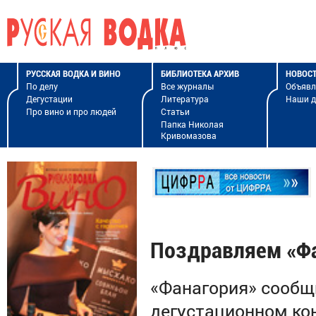
РУССКАЯ ВОДКА И ВИНО
БИБЛИОТЕКА АРХИВ
НОВОС
По делу
Все журналы
Объявл
Дегустации
Литература
Наши 
Про вино и про людей
Статьи
Папка Николая
Кривомазова
Поздравляем «Ф
«Фанагория» сообщи
дегустационном кон