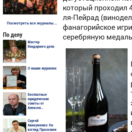
который проходил 4
ля-Пейрад (винодел
Посмотреть все журналы...
фанагорийское игри
По делу
серебряную медаль
Мастер
бондарного дела
О наших журналах
Бесплатные
юридические
советы от
Алексея...
Сергей
Авакуменко: На
взгляд Прасковеи