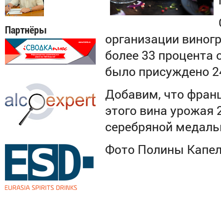
Партнёры
организации виногр
более 33
процента
о
было присуждено 2
Добавим, что франц
этого вина урожая 
серебряной медалью
Ф
ото
Полины
Капе