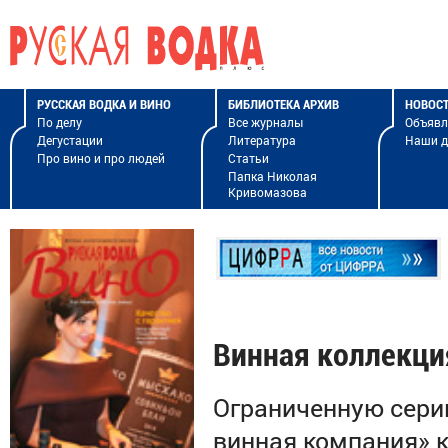
РУССКАЯ ВОДКА И ВИНО
БИБЛИОТЕКА АРХИВ
НОВОС
По делу
Все журналы
Объявл
Дегустации
Литература
Наши 
Про вино и про людей
Статьи
Папка Николая
Кривомазова
Винная коллекци
Ограниченную сери
винная компания» 