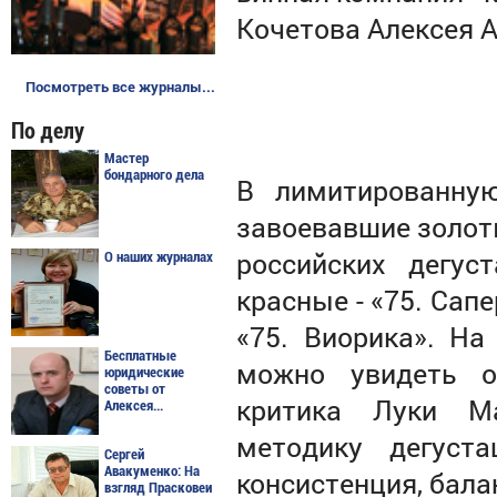
Кочетова Алексея 
Посмотреть все журналы...
По делу
Мастер
бондарного дела
В лимитированну
завоевавшие золот
российских дегус
О наших журналах
красные - «75. Сапе
«75. Виорика». На
Бесплатные
можно увидеть оц
юридические
советы от
критика Луки Ма
Алексея...
методику дегуст
Сергей
Авакуменко: На
консистенция, бала
взгляд Прасковеи