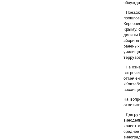
обсужда
Поездка
прошлое
Херсоне
Крыму: с
долины 
абориге
раненых
училищ
терруара
На озна
встрече
отмечен
«Коктеб
восхище
На вопр
ответил:
Для рук
винодел
качеств
среднее
виноград