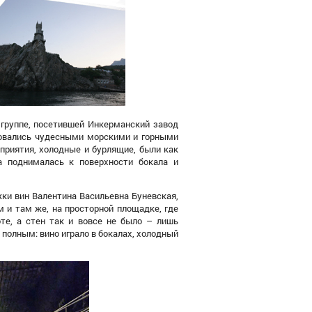
группе, посетившей Инкерманский завод
вались
чудесными
морскими
и
горными
приятия, холодные и бурлящие, были как
а поднималась к поверхности бокала и
и вин Валентина Васильевна Буневская,
м и там же,
на
просторной площадке, где
оте,
а стен так и вовсе не было – лишь
полным: вино играло в бокалах, холодный