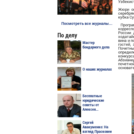
Узбекис
Жюри оц
серебря
кубка Су
Посмотреть все журналы...
Програм
корресп
России 
По делу
ходатай
вина и 
Мастер
гостей,
бондарного дела
Почетны
определ
конкур
Абзиани
почетно
основате
О наших журналах
Бесплатные
юридические
советы от
Алексея...
Сергей
Авакуменко: На
взгляд Прасковеи