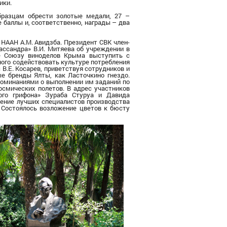
ики.
бразцам обрести золотые медали, 27 –
 баллы и, соответственно, награды –
два
 НААН А.М. Авидзба.
П
резидент СВК член-
ассандра» В.И. Митяева об учреждении в
ие Союзу виноделов Крыма выступить с
ого содействовать культуре потребления
В.Е. Косарев, приветствуя сотрудников и
ые бренды Ялты, как Ласточкино гнездо.
споминаниями о
выполнении им заданий
по
космических полетов.
В
адрес участников
ого грифона» Зураба Стуруа и Давида
ение
лучших специалистов производства
.
С
остоялось возложение цветов к бюсту