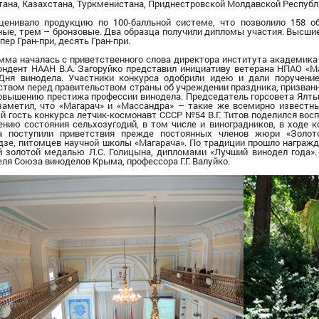
тана, Казахстана, Туркменистана,
Придне
ст
ровской
Молдавской Республ
енивало продукцию по 100-балльной системе, что позволило 158 о
ные,
трем
– бронзовые.
Два
образца получили дипломы участия. Высшие
пер Гран-при,
десять
Гран-при.
ма началась с приветственного слова директора института академика
ондент НААН В.А. Загоруйко представил инициативу ветерана НПАО «М
Дня винодела. Участники конкурса одобрили идею и дали поручен
ством перед правительством страны об учреждении праздника, призванн
повышению престижа профессии винодела.
П
редседатель горсовета Ялты 
заметил
, что «Магарач» и «Массандра» – такие же всемирно известн
й гость конкурса летчик-космонавт СССР №54 В.Г. Титов поделился во
ению состояния сельхозугодий, в том числе и виноградников, в ходе 
са
поступили приветствия
прежде постоянных членов жюри «Золот
дзе, питомцев научной школы «Магарача».
По традиции прошло
награжд
й золотой медалью Л.С. Голицына, дипломами «Лучший винодел года»
ля Союза виноделов Крыма, профессора Г.Г. Валуйко.