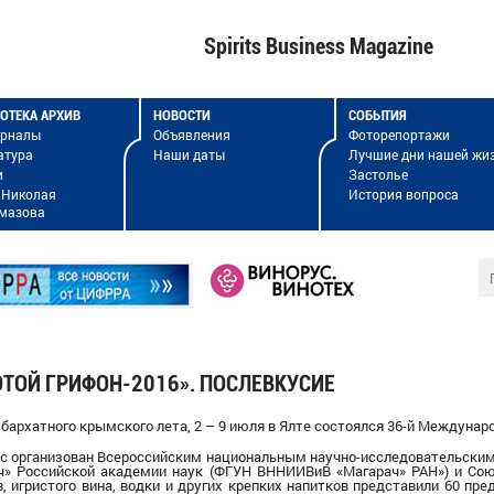
Spirits Business Magazine
ОТЕКА АРХИВ
НОВОСТИ
СОБЫТИЯ
урналы
Объявления
Фоторепортажи
атура
Наши даты
Лучшие дни нашей жи
и
Застолье
 Николая
История вопроса
мазова
ТОЙ ГРИФОН-2016». ПОСЛЕВКУСИЕ
 бархатного крымского лета, 2 –
9
июля в Ялте состоялся 36-й Междунаро
рс
организован Всероссийским национальным научно-исследовательским
ч» Российской академии наук (ФГУН ВННИИВиВ «Магарач» РАН») и Сою
в, игристого
вина
,
водки
и
других крепких напитков
представили 60 пред