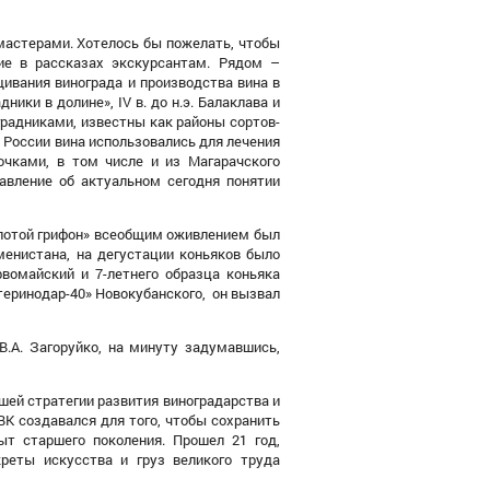
мастерами. Хотелось бы пожелать, чтобы
ие в рассказах экскурсантам. Рядом –
вания винограда и производства вина в
ики в долине», IV в. до н.э. Балаклава и
градниками, известны как районы сортов-
России вина использовались для лечения
чками, в том числе и из Магарачского
авление об актуальном сегодня понятии
лотой грифон» всеобщим оживлением был
менистана, на дегустации коньяков было
рвомайский и 7-летнего образца коньяка
теринодар-40»
Новокубанского
,
он вызвал
В.А. Загоруйко, на минуту задумавшись,
шей стратегии
развития виноградарства и
ВК создавался для того, чтобы
сохранить
пыт старшего поколения.
П
рошел 21 год,
реты искусства и груз великого труда