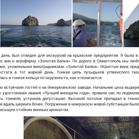
 день
был отведен для экскурсий
на
крымские
предприятия
.
Я
был
а
в 
х вин и
а
грофирму «Золотая Балка».
По д
орог
е
в Севастополь
мы любо
ми, ухоженными
виноградниками
«Золотой Балки». Игристые вина пред
кстати в тот жаркий день. Тонкая цепь пузырьков углекислого газ
лась в
тонкое кольцо по окружности, как
и
полагается.
о встречали гостей
и на Инкерманском заводе.
Начальник
цеха
выдержк
е удостоенная звания «Лучший винодела года», провела
нас
по подвала
сь тоннели, устроила дегустацию. Высокий потолок пропадал в темн
е вдаль шеренги бочек. П
огружение в микрокосм живой субстанции было 
насыщен
стойким винным
ароматом.