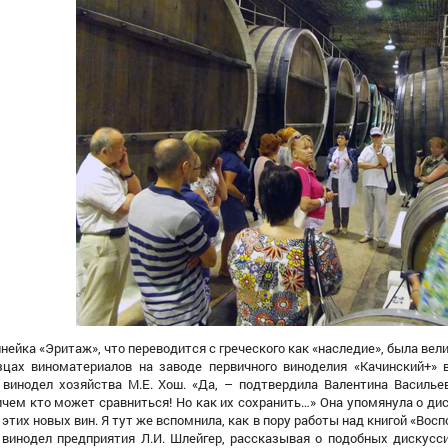
нейка «Эритаж», что переводится с греческого как «наследие», была вел
зцах виноматериалов на заводе первичного виноделия «Качинский+» 
 винодел хозяйства М.Е. Хош. «Да, –
подтвердила
Валентина Васильев
чем кто может сравниться! Но как их сохранить…» Она упомянула о дис
 этих новых вин.
Я
тут же вспомнил
а
, как в пору работы над книгой «Во
 винодел предприятия Л.И. Шлейгер, рассказывая о подобных дискусси