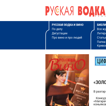
РУССКАЯ ВОДКА И ВИНО
БИБЛИ
По делу
Все ж
Дегустации
Литер
Про вино и про людей
Стать
Папка
Криво
«ЗОЛО
В разгар
Конку
«Магара
коньяко