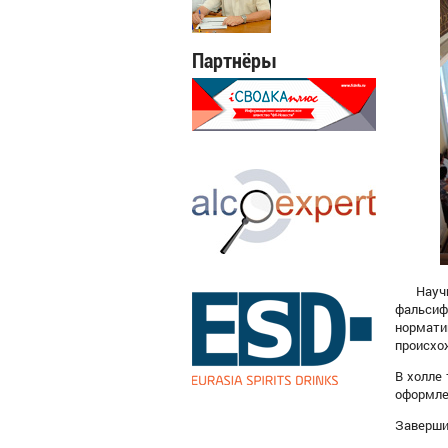
Партнёры
Научны
фальсиф
нормати
происхож
В холле
оформле
Заверши