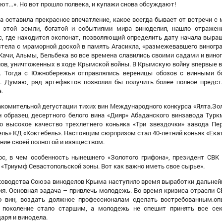
ют…». Но вот прошло полвека, и купажи снова обсуждают!
 оставила прекрасное впечатление, какое всегда бывает от встречи с 
 этой земли, богатой и событиями
мира
виноделия, нашло отражен
с, где находится экспонат, позволяющий определить дату
начала
выращи
тела с мраморной доской в память Агасикла, «размежевавшего виноградн
Качи, Альмы, Бельбека во все времена славились своими садами и вино
нов, уничтоженных в ходе Крымской войны.
В
Крымскую войну впервые в 
. Тогда с Южнобережья отправлялись вереницы обозов с винными бо
а.
Думаю,
ряд артефактов позволил бы получить более полное предст
.
комительной дегустации тихих вин Международного конкурса «Ялта.Зо
н образец десертного белого вина «Дияр» Абаданского винзавода Турк
о высокое качество трехлетнего коньяка «Три звездочки»
завода П
е
ель» КД «Коктебель». Настоящим сюрпризом стал 40-летний коньяк «Ека
ние своей полнотой
и изящество
м
.
ос, в чем особенность нынешнего «Золотого грифона», президент СВК 
 «Триумф Севастопольской зоны. Вот как важно иметь свое сырье».
оводства Союза виноделов Крыма наступило время выработки дальней
ия.
Основная задача – привлечь молодежь. В
о
время кризиса отрасли С
о вин, воздать должное профессионалам сделать востребованным.о
 поколение стало старшим,
а молодежь не спешит принять все сек
аря и винодела.