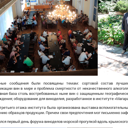
е сообщения были посвящены темам: сортовой состав лучших
икации вин в мире и проблема смертности от некачественного алкоголя 
вная база столь востребованных ныне вин с защищенным географичес
дения; оборудование для виноделия, разработанное в институте «Магара
 третьего этажа института была организована выставка вспомогательны
нию образцов
п
родукции.
П
ричем свои предпочтения мог
письменно заф
лся первый день форума виноделов морской прогулкой вдоль крымского 