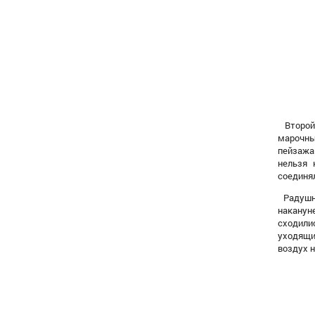
Второй
марочны
пейзажа
нельзя 
соединя
Р
адушн
наканун
сходили
уходящи
воздух 