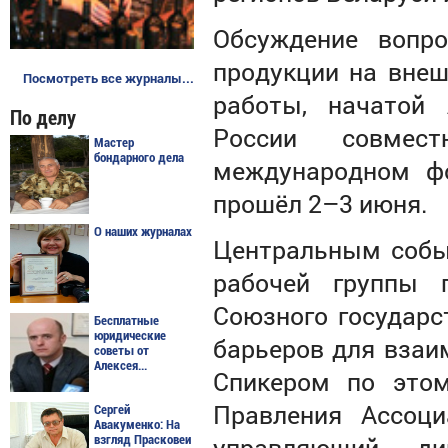
Обсуждение вопро
продукции на вне
Посмотреть все журналы...
работы, начатой 
По делу
России совмес
Мастер
бондарного дела
международном фо
прошёл 2–3 июня.
О наших журналах
Центральным собы
рабочей группы 
Союзного государс
Бесплатные
юридические
барьеров для взаи
советы от
Алексея...
Спикером по этом
Правления Ассоци
Сергей
Авакуменко: На
управляющий ди
взгляд Прасковеи