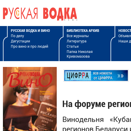
РУССКАЯ ВОДКА И ВИНО
БИБЛИОТЕКА АРХИВ
НОВОС
По делу
Все журналы
Объявл
Дегустации
Литература
Наши 
Про вино и про людей
Статьи
Папка Николая
Кривомазова
На форуме регио
Винодельня «Куба
регионов Беларуси 