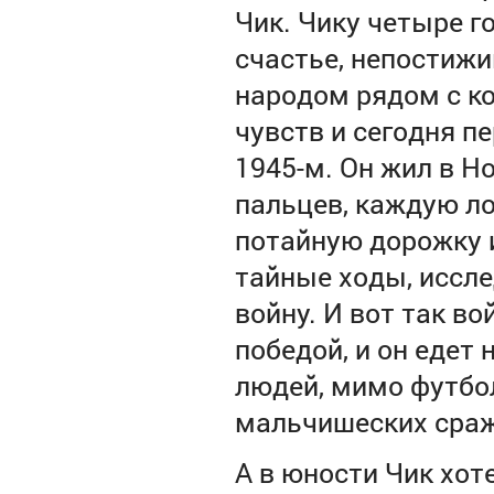
Чик. Чику четыре го
счастье, непостижи
народом рядом с ко
чувств и сегодня пе
1945-м. Он жил в Н
пальцев, каждую л
потайную дорожку и
тайные ходы, исслед
войну. И вот так в
победой, и он едет
людей, мимо футбо
мальчишеских сраж
А в юности Чик хот