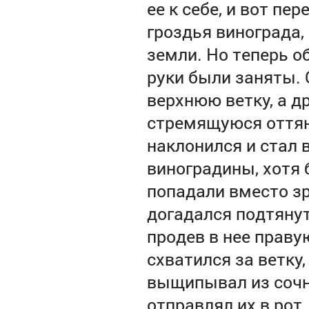
ее к себе, и вот п
гроздья винограда,
земли.
Но теперь о
руки были заняты. 
верхнюю ветку, а д
стремящуюся оттян
наклонился и стал 
виноградины, хотя б
попадали вместо з
догадался подтянут
продев в нее правую
схватился за ветку
выщипывал из сочн
отправлял их в рот.