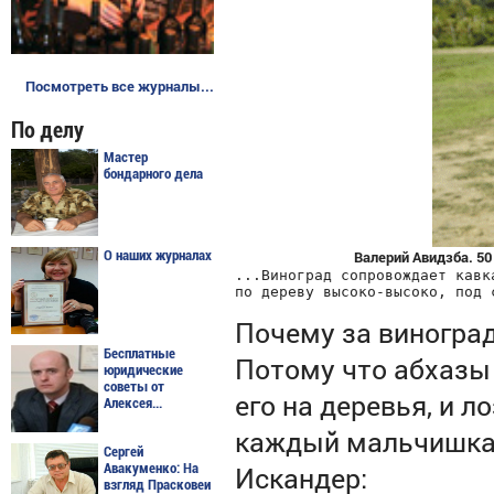
Посмотреть все журналы...
По делу
Мастер
бондарного дела
                                    Валерий Авидзб
О наших журналах
...Виноград сопровождает кавк
по дереву высоко-высоко, под 
Почему за виногра
Бесплатные
Потому что абхазы 
юридические
советы от
его на деревья, и л
Алексея...
каждый мальчишка с
Сергей
Искандер:
Авакуменко: На
взгляд Прасковеи