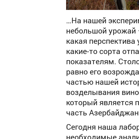
…
На нашей экспер
небольшой урожай – 
какая перспектива у
какие-то сорта отп
показателям. Столо
равно его возрожда
частью нашей истор
возделывания виног
который является п
часть Азербайджана
Сегодня наша лабо
необходимые анали