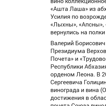
вино коллекционное
«Ашта Лаша» из абх
Усилия по возрожд
«Лыхны», «Апсны», 
вернулись на полки
Валерий Борисович
Президиума Верховн
Почета» и «Трудово
Республики Абхази
орденом Леона.
В 2
Сергеевича Голицин
винограда и вина (
достижения в облас
почета Союза вино