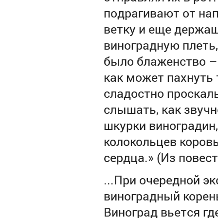
подрагивают от нап
ветку и еще держащ
виноградную плеть,
было блаженство – 
как может пахнуть 
сладостно проскаль
слышать, как звуч
шкурки виноградин,
колокольцев коровь
сердца.»
(Из повес
...При очередной э
виноградный корень
Виноград вьется гд