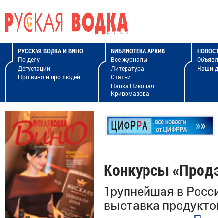
РУССКАЯ ВОДКА И ВИНО
БИБЛИОТЕКА АРХИВ
НОВОС
По делу
Все журналы
Объявл
Дегустации
Литература
Наши 
Про вино и про людей
Статьи
Папка Николая
Кривомазова
Конкурсы «Прод
1рупнейшая в Росс
выставка продуктов