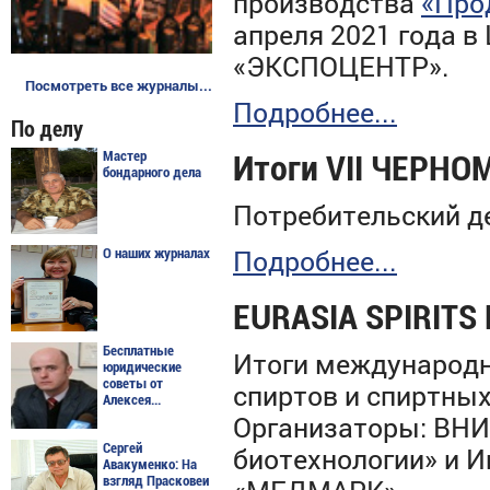
производства
«Про
апреля 2021 года 
«ЭКСПОЦЕНТР».
Посмотреть все журналы...
Подробнее...
По делу
Мастер
Итоги VII ЧЕРН
бондарного дела
П
отребительский д
Подробнее...
О наших журналах
EURASIA SPIRITS
Бесплатные
Итоги международ
юридические
советы от
спиртов и спиртных
Алексея...
Организаторы: ВН
Сергей
биотехнологии» и 
Авакуменко: На
взгляд Прасковеи