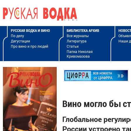
РУССКАЯ ВОДКА И ВИНО
БИБЛИОТЕКА АРХИВ
НОВОС
По делу
Все журналы
Объявл
Дегустации
Литература
Наши 
Про вино и про людей
Статьи
Папка Николая
Кривомазова
Вино могло бы ст
Глобальное регулир
России устроено та