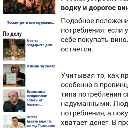
водку и дорогое ви
Подобное положени
Посмотреть все журналы...
потребления: если 
По делу
себе покупать вино,
Мастер
бондарного дела
остается.
О наших журналах
Учитывая то, как п
особенно в провинц
типа потребления 
Бесплатные
юридические
советы от
надуманными. Люди
Алексея...
потребления, а пок
Сергей
хватает денег. В п
Авакуменко: На
взгляд Прасковеи