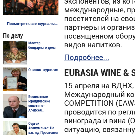
экспонентов, из ко
международные, про
посетителей на сво
Посмотреть все журналы...
партнеры и органи
посвященном обору
По делу
видов напитков.
Мастер
бондарного дела
Подробнее...
EURASIA WINE & 
О наших журналах
15 апреля на ВДНХ,
Международный кон
Бесплатные
COMPETITION (EAWS
юридические
советы от
проводится по рег
Алексея...
винограда и вина (O
Сергей
ситуацию, связанн
Авакуменко: На
взгляд Прасковеи