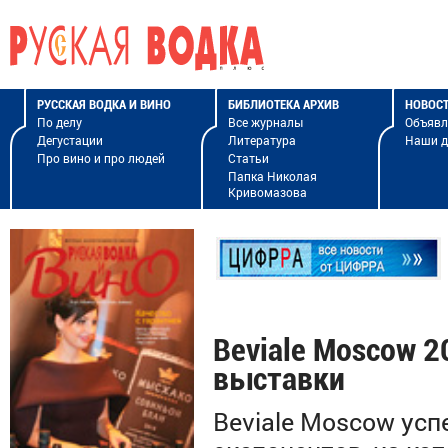
РУССКАЯ ВОДКА И ВИНО
БИБЛИОТЕКА АРХИВ
НОВОС
По делу
Все журналы
Объявл
Дегустации
Литература
Наши 
Про вино и про людей
Статьи
Папка Николая
Кривомазова
Beviale Moscow 2
выставки
Beviale Moscow усп