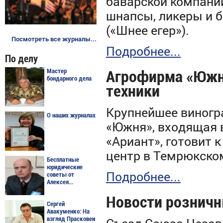
баварской компани
шнапсы, ликеры и б
(«Шнее егер»).
Посмотреть все журналы...
Подробнее...
По делу
Мастер
Агрофирма «Южна
бондарного дела
техники
Крупнейшее виногр
О наших журналах
«Южня», входящая в
«Ариант», готовит 
центр в Темрюкском
Бесплатные
юридические
Подробнее...
советы от
Алексея...
Новости розничн
Сергей
Авакуменко: На
взгляд Прасковеи