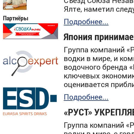
Съезд Союза Незав
Ялте,
наметил
след
Партнёры
Подробнее...
Япония принимае
Г
руппа компаний «
водки в мире, и ко
водочного бренда «
ключевых экономик
оценивается прибли
Подробнее...
«РУСТ» УКРЕПЛЯ
Группа компаний «Р
водки в мире, с го