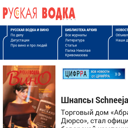
РУССКАЯ ВОДКА И ВИНО
БИБЛИОТЕКА АРХИВ
НОВОС
По делу
Все журналы
Объявл
Дегустации
Литература
Наши 
Про вино и про людей
Статьи
Папка Николая
Кривомазова
Шнапсы Schneeja
Торговый дом «Абр
Дюрсо», стал офиц