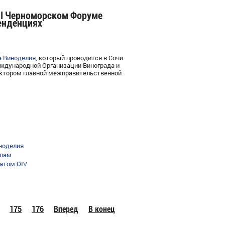
III Черноморском Форуме
енденциях
а Виноделия
, который проводится в Сочи
еждународной Организации Винограда и
ектором главной межправительственной
иноделия
елам
натом OIV
175
176
Вперед
В конец