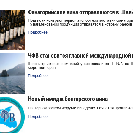
Фанагорийские вина отправляются в Шв
П
одписан контракт первой экспортной
поставки
фанагори
15 наименований продукции
отправятся в «страну банков
Подробнее...
ЧФВ становится главной международной
Шесть
крымских компаний участвовали во II ЧФВ, на II
мере, повторен.
Подробнее...
Новый имидж болгарского вина
На Черноморском Форуме Виноделия начнется продвижени
Подробнее...