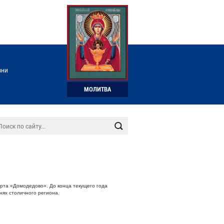
зни
МОЛИТВА
орта «Домодедово»
. До конца текущего года
нях столичного региона.