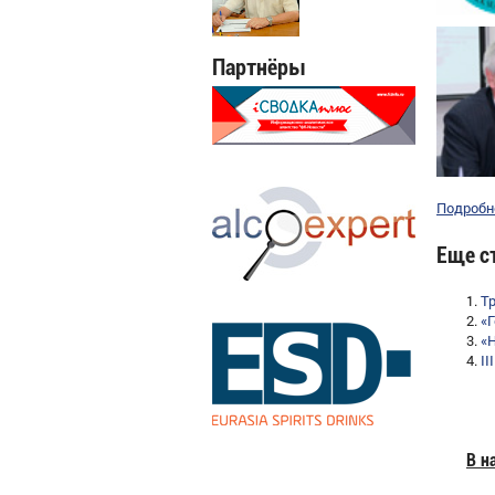
Партнёры
Подробне
Еще ст
Т
«
«
I
В н