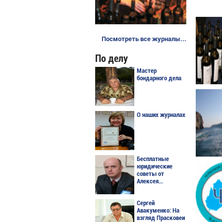
Посмотреть все журналы...
По делу
Мастер
бондарного дела
О наших журналах
Бесплатные
юридические
советы от
Алексея...
Сергей
Авакуменко: На
взгляд Прасковеи