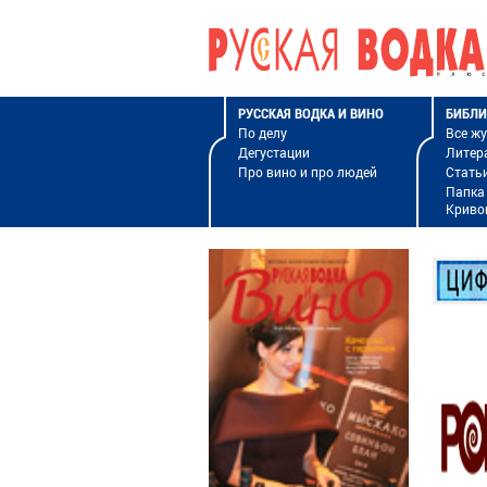
РУССКАЯ ВОДКА И ВИНО
БИБЛИ
По делу
Все ж
Дегустации
Литер
Про вино и про людей
Стать
Папка
Криво