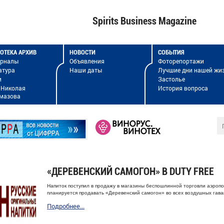
Spirits Business Magazine
ОТЕКА АРХИВ
НОВОСТИ
СОБЫТИЯ
урналы
Объявления
Фоторепортажи
атура
Наши даты
Лучшие дни нашей жи
и
Застолье
 Николая
История вопроса
мазова
«ДЕРЕВЕНСКИЙ САМОГОН» В DUTY FREE
Напиток поступил в продажу в магазины беспошлинной торговли
аэроп
планируется продавать «
Деревенский самогон»
во всех воздушных гава
Подробнее...