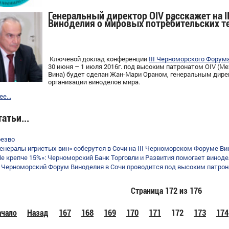
Генеральный директор OIV расскажет на 
Виноделия о мировых потребительских т
Ключевой доклад конференции
III Черноморского Форум
30 июня – 1 июля 2016г. под высоким патронатом OIV (М
Вина) будет сделан Жан-Мари Ораном, генеральным дир
организации виноделов мира.
е...
атьи...
резво
Генералы игристых вин» соберутся в Сочи на III Черноморском Форуме В
Не крепче 15%»: Черноморский Банк Торговли и Развития помогает винод
II Черноморский Форум Виноделия в Сочи проводится под высоким патро
Страница 172 из 176
ачало
Назад
167
168
169
170
171
172
173
174