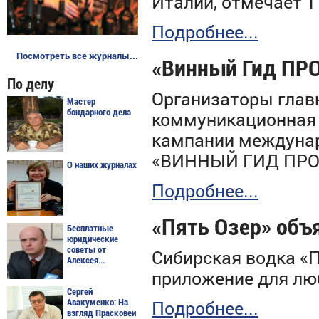
Италии,
отмечает
1
Подробнее...
Посмотреть все журналы...
«Винный Гид ПР
По делу
Организаторы глав
Мастер
бондарного дела
коммуникационная 
кампании междунар
«ВИННЫЙ ГИД ПРО
О наших журналах
Подробнее...
«Пять Озер» объ
Бесплатные
юридические
советы от
Сибирская водка «
Алексея...
приложение для лю
Сергей
Подробнее...
Авакуменко: На
взгляд Прасковеи