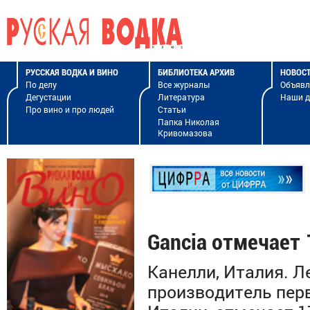
РУССКАЯ ВОДКА И ВИНО
БИБЛИОТЕКА АРХИВ
НОВОС
По делу
Все журналы
Объявл
Дегустации
Литература
Наши 
Про вино и про людей
Статьи
Папка Николая
Кривомазова
Gancia отмечает 
Канелли, Италия. 
производитель перв