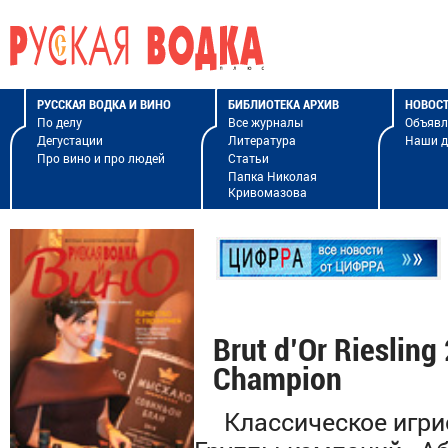
РУССКАЯ ВОДКА И ВИНО
БИБЛИОТЕКА АРХИВ
НОВОС
По делу
Все журналы
Объявл
Дегустации
Литература
Наши 
Про вино и про людей
Статьи
Папка Николая
Кривомазова
Brut d’Or Riesli
Champion
Классическое игрист