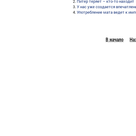
Питер теряет – кто-то находит
У нас уже создается впечатлени
Употребление мата ведет к им
В начало
На