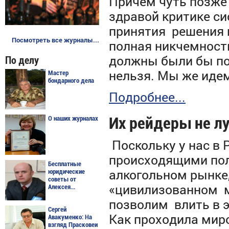
Причем чуть позже 
здравой критике си
принятия решения 
Посмотреть все журналы...
полная никчемность
должны были бы по
По делу
нельзя. Мы же идем
Мастер
бондарного дела
Подробнее...
Их рейдеры не л
О наших журналах
Поскольку у нас в 
происходящими по
Бесплатные
алкогольном рынке,
юридические
советы от
«цивилизованном м
Алексея...
позволим влить в э
Сергей
Как проходила миро
Авакуменко: На
взгляд Прасковеи