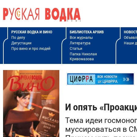
РУССКАЯ ВОДКА И ВИНО
БИБЛИОТЕКА АРХИВ
НОВОС
По делу
Все журналы
Объявл
Дегустации
Литература
Наши 
Про вино и про людей
Статьи
Папка Николая
Кривомазова
И опять «Проакц
Тема идеи госмоно
муссироваться в С